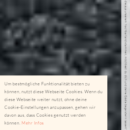
Von welchen feinen Gerichten, die aus unserem Nachbarland stammen, möchtest du dich und deine Gäste begeistern lassen?
Um bestmögliche Funktionalität bieten zu
können, nutzt diese Webseite Cookies. Wenn du
diese Webseite weiter nutzt, ohne deine
Cookie-Einstellungen anzupassen, gehen wir
davon aus, dass Cookies genutzt werden
können.
Mehr Infos