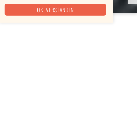
OK, VERSTANDEN
Keine Frage: Viele von uns lieben Italien nicht nur
aufgrund seiner herrlichen Landschaft rund um
Toskana und Meeresstrand. Die mediterrane,
italienische Küche begeistert Jung und Alt. Egal,
ob Kinder ihre Spaghetti Arrabiata oder gefüllte
Ravioli essen oder Erwachsene Ossobuco,
herrlich duftende Piccata Milanese, Caprese
Crema oder Pane Frattau, den sardischen Hirten-
Imbiss, genießen möchten: Mit einem Foodtruck,
der bei einem Full Service Foodtruck-Catering