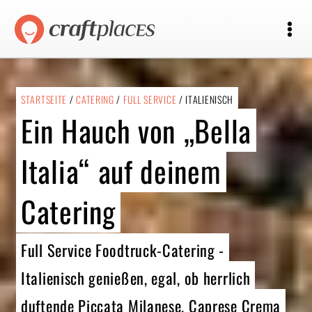
STARTSEITE
/
CATERING
/
FULL SERVICE
/ ITALIENISCH
Ein Hauch von „Bella
Italia“ auf deinem
Catering
Full Service Foodtruck-Catering -
Italienisch genießen, egal, ob herrlich
duftende Piccata Milanese, Caprese Crema