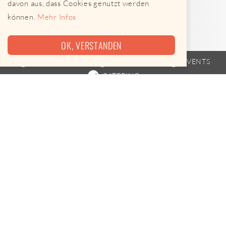
davon aus, dass Cookies genutzt werden
können.
Mehr Infos
OK, VERSTANDEN
FOODTRUCK
FAHRPLAN
EVENTS
CATERING
Heute leider keine Termine
Ben‘s Ice ist am 09.08.2026 leider nicht unterwegs.
Leckere Alternativen gibt es hier
Street Food-Karte öffnen