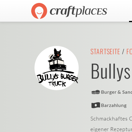
STARTSEITE
/
F
Bullys
Burger & San
Barzahlung
Schmackhaftes Ch
eigener Rezeptu