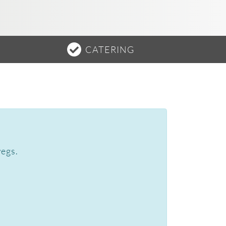
CATERING
wegs.