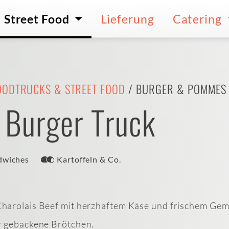
Street Food
Lieferung
Catering
OODTRUCKS & STREET FOOD
/ BURGER & POMMES
 Burger Truck
dwiches
Kartoffeln & Co.
arolais Beef mit herzhaftem Käse und frischem Gemüs
r gebackene Brötchen.