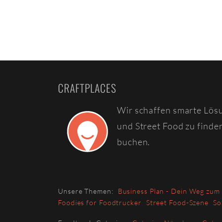
CRAFTPLACES
Wir schaffen smarte Lös
und Street Food zu finde
buchen.
Unsere Themen:
Business Plan - Dein Weg zum
Foodies for Foodtrucker
Street Food-Szene
So