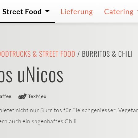
Street Food
Lieferung
Catering
OODTRUCKS & STREET FOOD
/ BURRITOS & CHILI
os uNicos
affee
TexMex
bietet nicht nur Burritos für Fleischgeniesser, Veget
ern auch ein sagenhaftes Chili