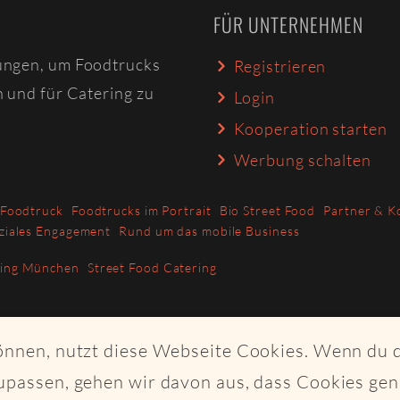
FÜR UNTERNEHMEN
ungen, um Foodtrucks
Registrieren
n und für Catering zu
Login
Kooperation starten
Werbung schalten
 Foodtruck
Foodtrucks im Portrait
Bio Street Food
Partner & K
ziales Engagement
Rund um das mobile Business
ring München
Street Food Catering
können, nutzt diese Webseite Cookies. Wenn du 
upassen, gehen wir davon aus, dass Cookies ge