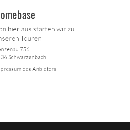
omebase
on hier aus starten wir zu
nseren Touren
enzenau 756
536 Schwarzenbach
pressum des Anbieters