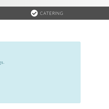
CATERING
gs.