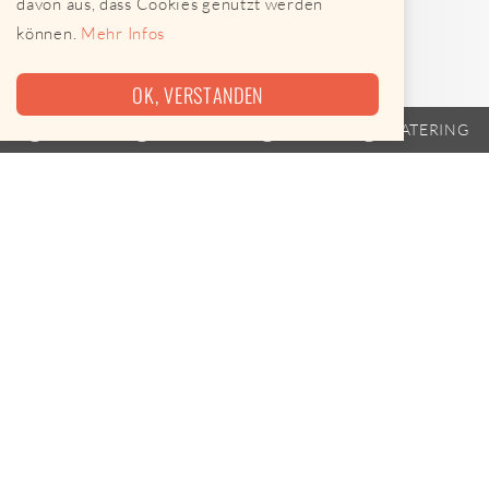
davon aus, dass Cookies genutzt werden
können.
Mehr Infos
OK, VERSTANDEN
TRAILER
FAHRPLAN
EVENTS
CATERING
Heute leider keine Termine
die TOMBüSE ist am 07.08.2026 leider nicht unterwegs.
Leckere Alternativen gibt es hier
Street Food-Karte öffnen