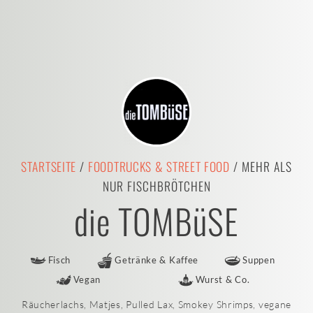
STARTSEITE
/
FOODTRUCKS & STREET FOOD
/ MEHR ALS
NUR FISCHBRÖTCHEN
die TOMBüSE
Fisch
Getränke & Kaffee
Suppen
Vegan
Wurst & Co.
Räucherlachs, Matjes, Pulled Lax, Smokey Shrimps, vegane