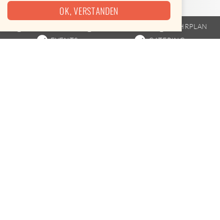
OK, VERSTANDEN
FOODTRUCK
STREETFOOD
FAHRPLAN
EVENTS
CATERING
TOURDATEN VOM 07.08. BIS
07.08.2026
Das mobile Unternehmen findest du an folgenden
Terminen
Heute, 08:00 bis 14:00
Uhr (07.08.2026)