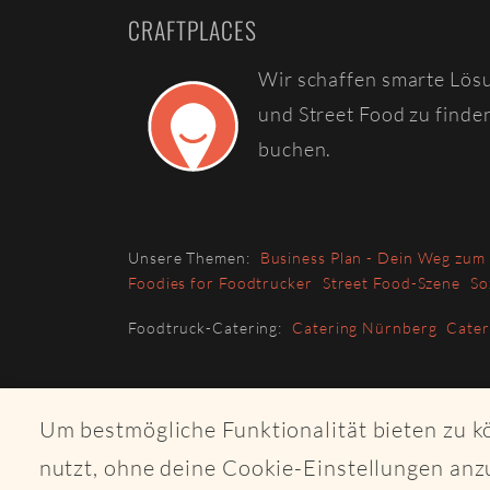
CRAFTPLACES
Wir schaffen smarte Lös
und Street Food zu finde
buchen.
Unsere Themen:
Business Plan - Dein Weg zum
Foodies for Foodtrucker
Street Food-Szene
So
Foodtruck-Catering:
Catering Nürnberg
Cate
Um bestmögliche Funktionalität bieten zu 
nutzt, ohne deine Cookie-Einstellungen anz