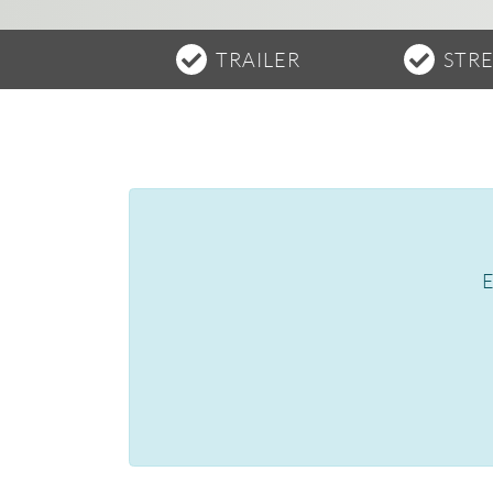
TRAILER
STR
E