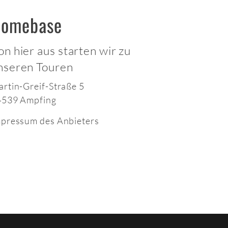
omebase
on hier aus starten wir zu
nseren Touren
rtin-Greif-Straße 5
4539 Ampfing
pressum des Anbieters