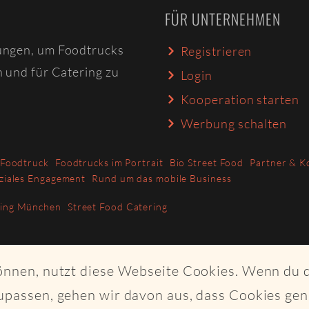
FÜR UNTERNEHMEN
ungen, um Foodtrucks
Registrieren
n und für Catering zu
Login
Kooperation starten
Werbung schalten
 Foodtruck
Foodtrucks im Portrait
Bio Street Food
Partner & K
ziales Engagement
Rund um das mobile Business
ring München
Street Food Catering
können, nutzt diese Webseite Cookies. Wenn du 
upassen, gehen wir davon aus, dass Cookies ge