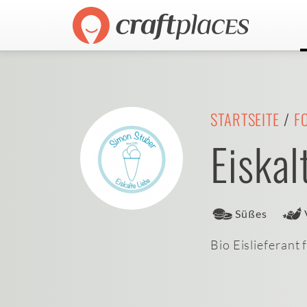
STARTSEITE
/
F
Eiskal
Süßes
Bio Eislieferant