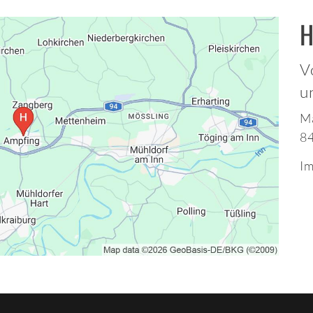
H
V
u
Ma
8
Im