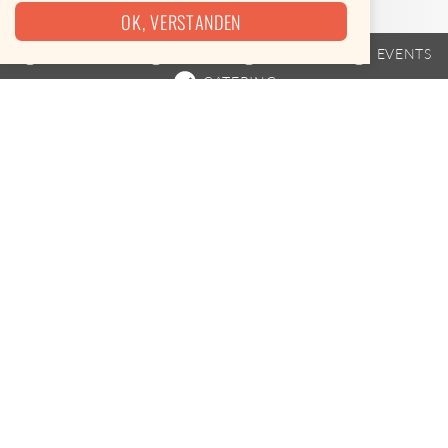
OK, VERSTANDEN
FOODTRUCK
TRAILER
FAHRPLAN
EVENTS
CATERING
TOURDATEN VOM 10.08. BIS
10.08.2026
Das mobile Unternehmen findest du an folgenden
Terminen
Heute, 11:30 bis 13:30 Uhr
(10.08.2026)