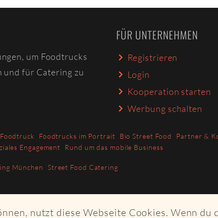
FÜR UNTERNEHMEN
ungen, um Foodtrucks
Registrieren
n und für Catering zu
Login
Kooperation starten
Werbung schalten
 Foodtruck
Foodtrucks im Portrait
Bio Street Food
Partner & K
ziales Engagement
Rund um das mobile Business
ring München
Street Food Catering
können, nutzt diese Webseite Cookies. Wenn du 