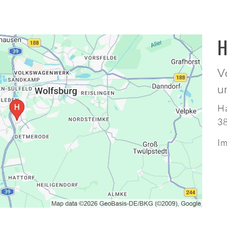
H
V
u
Ha
3
Im