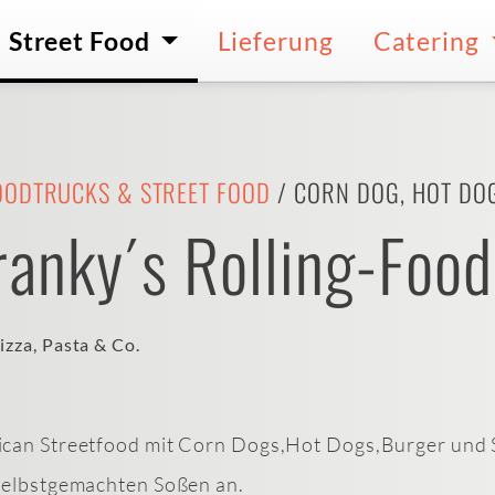
Street Food
Lieferung
Catering
OODTRUCKS & STREET FOOD
/ CORN DOG, HOT DOG
anky´s Rolling-Food
izza, Pasta & Co.
ican Streetfood mit Corn Dogs,Hot Dogs,Burger und S
 selbstgemachten Soßen an.