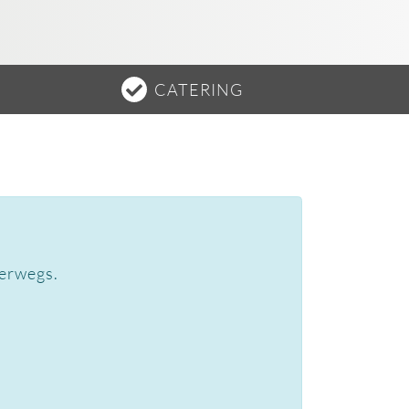
CATERING
terwegs.