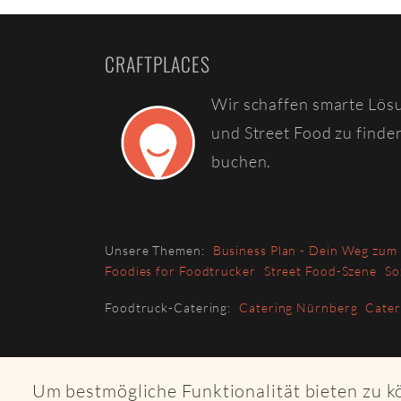
CRAFTPLACES
Wir schaffen smarte Lös
und Street Food zu finde
buchen.
Unsere Themen:
Business Plan - Dein Weg zum
Foodies for Foodtrucker
Street Food-Szene
So
Foodtruck-Catering:
Catering Nürnberg
Cate
Um bestmögliche Funktionalität bieten zu 