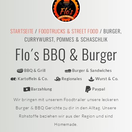
STARTSEITE
/
FOODTRUCKS & STREET FOOD
/ BURGER,
CURRYWURST, POMMES & SCHASCHLIK
Flo´s BBQ & Burger
BBQ & Grill
Burger & Sandwiches
Kartoffeln & Co.
Regionales
Wurst & Co.
Barzahlung
Paypal
Wir bringen mit unserem Foodtrailer unsere leckeren
Burger & BBQ Gerichte zu dir in den Alltag. Unsere
Rohstoffe beziehen wir aus der Region und sind
Homemade.