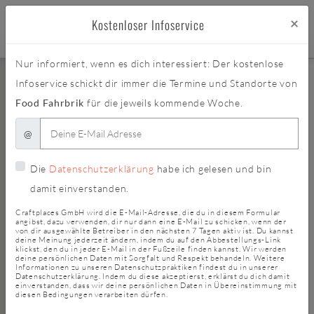
×
Kostenloser Infoservice
Nur informiert, wenn es dich interessiert: Der kostenlose
Infoservice schickt dir immer die Termine und Standorte von
Food Fahrbrik
für die jeweils kommende Woche.
@
Die
Datenschutzerklärung
habe ich gelesen und bin
damit einverstanden.
Craftplaces GmbH wird die E-Mail-Adresse, die du in diesem Formular
angibst, dazu verwenden, dir nur dann eine E-Mail zu schicken, wenn der
von dir ausgewählte Betreiber in den nächsten 7 Tagen aktiv ist. Du kannst
deine Meinung jederzeit ändern, indem du auf den Abbestellungs-Link
klickst, den du in jeder E-Mail in der Fußzeile finden kannst. Wir werden
deine persönlichen Daten mit Sorgfalt und Respekt behandeln. Weitere
Informationen zu unseren Datenschutzpraktiken findest du in unserer
Datenschutzerklärung. Indem du diese akzeptierst, erklärst du dich damit
einverstanden, dass wir deine persönlichen Daten in Übereinstimmung mit
diesen Bedingungen verarbeiten dürfen.