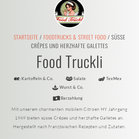
STARTSEITE
/
FOODTRUCKS & STREET FOOD
/ SÜSSE
CRÊPES UND HERZHAFTE GALETTES
Food Truckli
Kartoffeln & Co.
Salate
TexMex
Wurst & Co.
Barzahlung
Mit unserem charmanten mobilem Citroen HY Jahrgang
1969 bieten süsse Crêpes und herzhafte Galletes an.
Hergestellt nach französischen Rezepten und Zutaten.