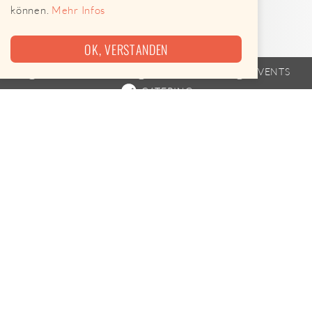
können.
Mehr Infos
OK, VERSTANDEN
FOODTRUCK
FAHRPLAN
EVENTS
CATERING
LIEFERUNG ZU DIR NACH HAUSE
Fortezza Wir liefern auch zu dir nach Hause oder
in die Firma. Aufgrund der COVID-19-Krise sind
wir aktuell nur selten unterwegs, daher bieten wir
dir einen Foodtrucks-Lieferservice an.