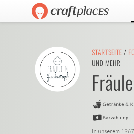
STARTSEITE
/
F
UND MEHR
Fräule
Getränke & K
Barzahlung
In unserem 1967e