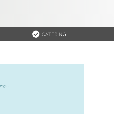
CATERING
wegs.