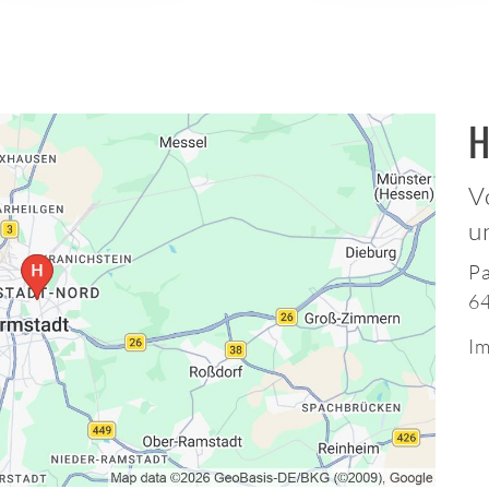
H
V
u
Pa
6
Im