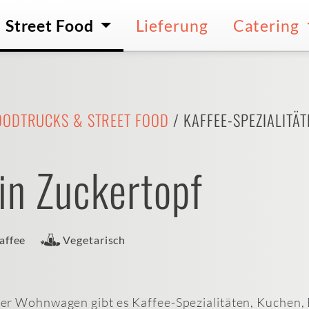
Street Food
Lieferung
Catering
OODTRUCKS & STREET FOOD
/ KAFFEE-SPEZIALITÄ
in Zuckertopf
affee
Vegetarisch
r Wohnwagen gibt es Kaffee-Spezialitäten, Kuchen, 