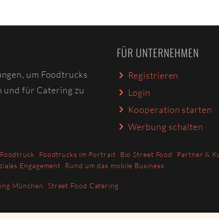
FÜR UNTERNEHMEN
ungen, um Foodtrucks
Registrieren
n und für Catering zu
Login
Kooperation starten
Werbung schalten
 Foodtruck
Foodtrucks im Portrait
Bio Street Food
Partner & K
ziales Engagement
Rund um das mobile Business
ring München
Street Food Catering