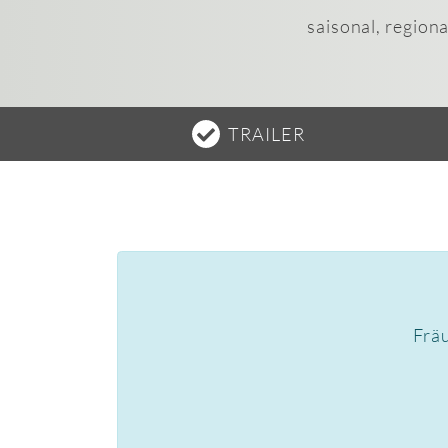
saisonal, region
TRAILER
Fräu