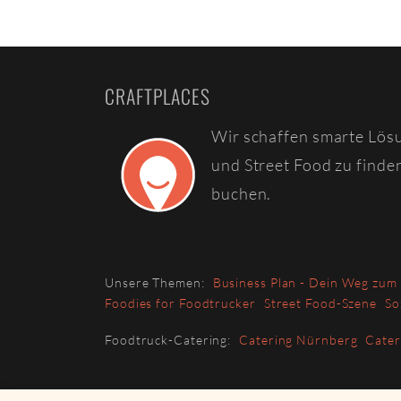
CRAFTPLACES
Wir schaffen smarte Lös
und Street Food zu finde
buchen.
Unsere Themen:
Business Plan - Dein Weg zum
Foodies for Foodtrucker
Street Food-Szene
So
Foodtruck-Catering:
Catering Nürnberg
Cate