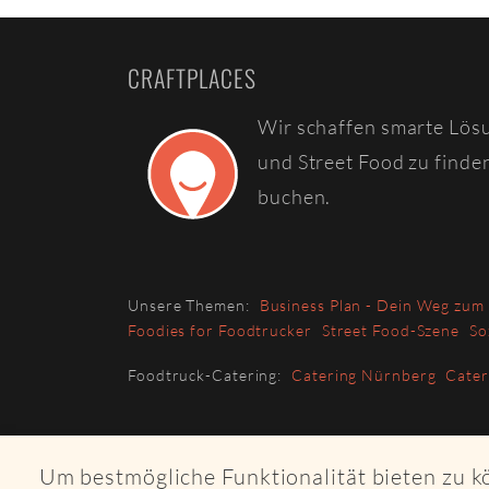
CRAFTPLACES
Wir schaffen smarte Lös
und Street Food zu finde
buchen.
Unsere Themen:
Business Plan - Dein Weg zum
Foodies for Foodtrucker
Street Food-Szene
So
Foodtruck-Catering:
Catering Nürnberg
Cate
Um bestmögliche Funktionalität bieten zu 