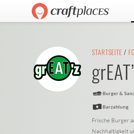
STARTSEITE
/
F
grEAT’
Burger & San
Barzahlung
Frische Burger au
Nachhaltigkeit u