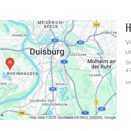
H
V
u
St
4
Im