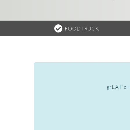
FOODTRUCK
grEAT’z -