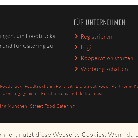
FÜR UNTERNEHMEN
ungen, um Foodtrucks
Registrieren
n und für Catering zu
Login
Kooperation starten
Werbung schalten
 Foodtruck
Foodtrucks im Portrait
Bio Street Food
Partner & K
ziales Engagement
Rund um das mobile Business
ring München
Street Food Catering
können, nutzt diese Webseite Cookies. Wenn du 