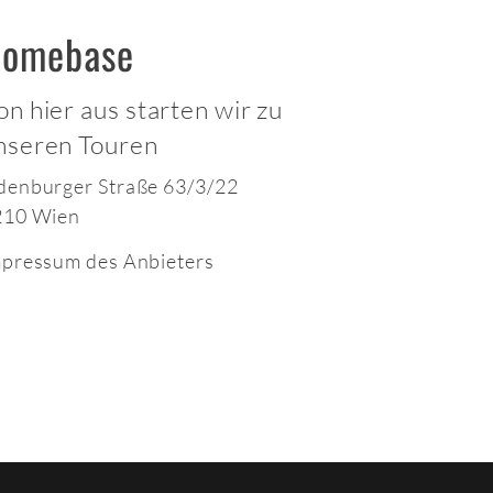
omebase
on hier aus starten wir zu
nseren Touren
enburger Straße 63/3/22
210 Wien
pressum des Anbieters