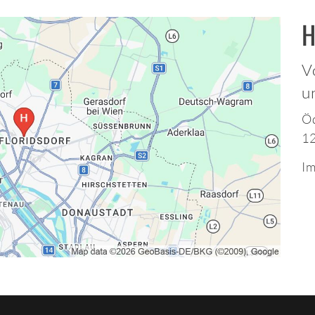
H
V
u
Öd
1
Im