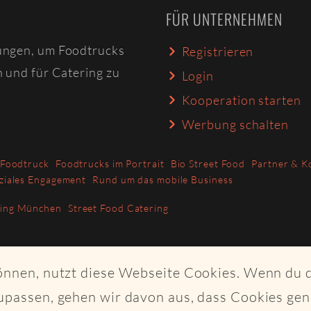
FÜR UNTERNEHMEN
ungen, um Foodtrucks
Registrieren
n und für Catering zu
Login
Kooperation starten
Werbung schalten
 Foodtruck
Foodtrucks im Portrait
Bio Street Food
Partner & K
ziales Engagement
Rund um das mobile Business
ring München
Street Food Catering
können, nutzt diese Webseite Cookies. Wenn du 
upassen, gehen wir davon aus, dass Cookies ge