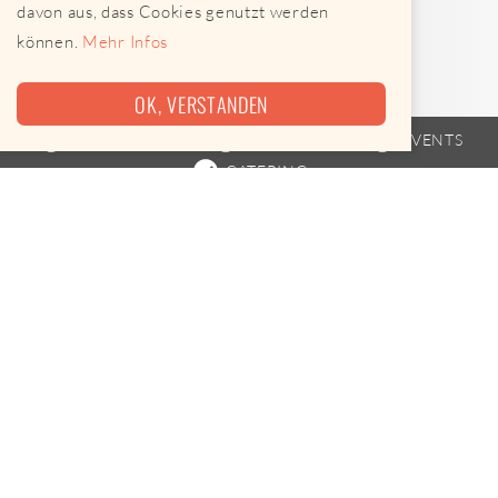
davon aus, dass Cookies genutzt werden
können.
Mehr Infos
OK, VERSTANDEN
FOODTRUCK
FAHRPLAN
EVENTS
CATERING
Heute leider keine Termine
freisam food ist am 07.08.2026 leider nicht unterwegs.
Leckere Alternativen gibt es hier
Street Food-Karte öffnen