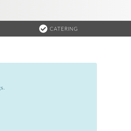
CATERING
gs.