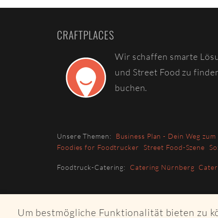
CRAFTPLACES
Wir schaffen smarte Lös
und Street Food zu finde
buchen.
Unsere Themen:
Business Plan - Dein Weg zum
Foodies for Foodtrucker
Street Food-Szene
So
Foodtruck-Catering:
Catering Nürnberg
Cate
Um bestmögliche Funktionalität bieten zu 