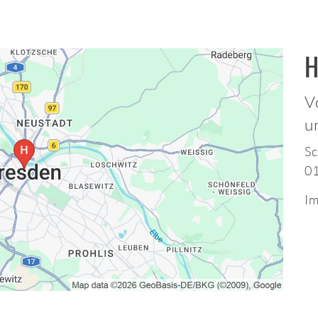
H
V
u
Sc
0
Im