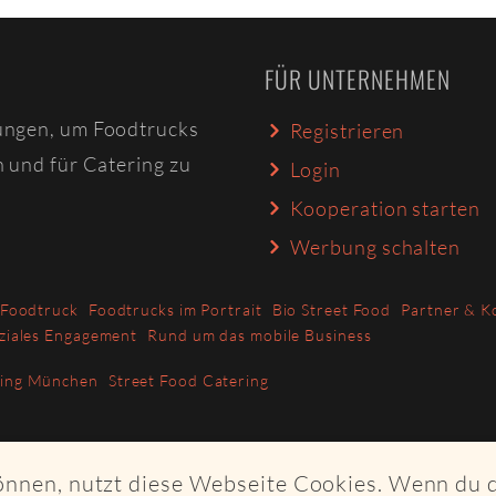
FÜR UNTERNEHMEN
ungen, um Foodtrucks
Registrieren
n und für Catering zu
Login
Kooperation starten
Werbung schalten
 Foodtruck
Foodtrucks im Portrait
Bio Street Food
Partner & K
ziales Engagement
Rund um das mobile Business
ring München
Street Food Catering
können, nutzt diese Webseite Cookies. Wenn du 