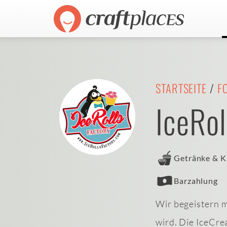
STARTSEITE
/
F
IceRol
Getränke & K
Barzahlung
Wir begeistern m
wird. Die IceCre