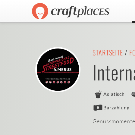
STARTSEITE
/
F
Intern
Asiatisch
Barzahlung
Genussmomente e