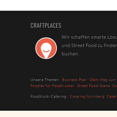
CRAFTPLACES
Wir schaffen smarte Lös
und Street Food zu finde
buchen.
Unsere Themen:
Business Plan - Dein Weg zum
Foodies for Foodtrucker
Street Food-Szene
So
Foodtruck-Catering:
Catering Nürnberg
Cate