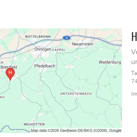
H
V
u
Ta
74
Im