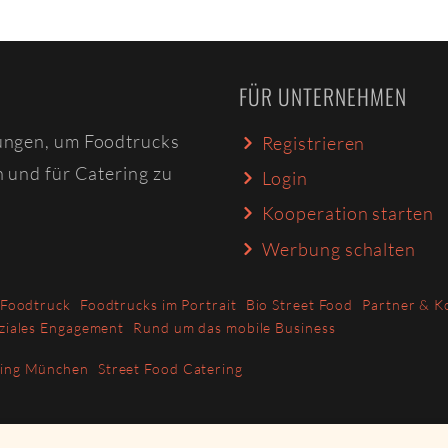
FÜR UNTERNEHMEN
ungen, um Foodtrucks
Registrieren
n und für Catering zu
Login
Kooperation starten
Werbung schalten
 Foodtruck
Foodtrucks im Portrait
Bio Street Food
Partner & K
ziales Engagement
Rund um das mobile Business
ring München
Street Food Catering