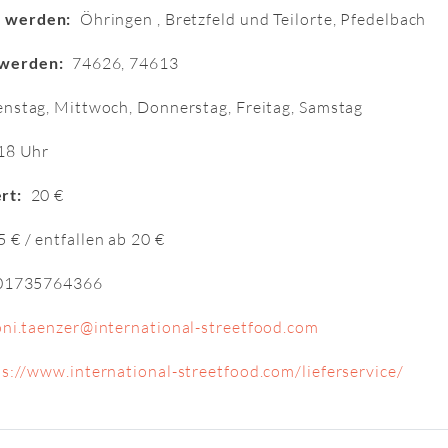
t werden:
Öhringen , Bretzfeld und Teilorte, Pfedelbach
 werden:
74626, 74613
nstag, Mittwoch, Donnerstag, Freitag, Samstag
18 Uhr
rt:
20 €
5 € / entfallen ab 20 €
01735764366
oni.taenzer@international-streetfood.com
s://www.international-streetfood.com/lieferservice/