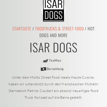
STARTSEITE
/
FOODTRUCKS & STREET FOOD
/ HOT
DOGS AND MORE
ISAR DOGS
TexMex
Barzahlung
Unter dem Motto Street Food meets Haute Cuisine,
haben wir unterstützt durch den französischen Michelin
Sternekoch Patrick Coudert ein absolut neuartiges Food
Truck Konzept auf die Beine gestellt.