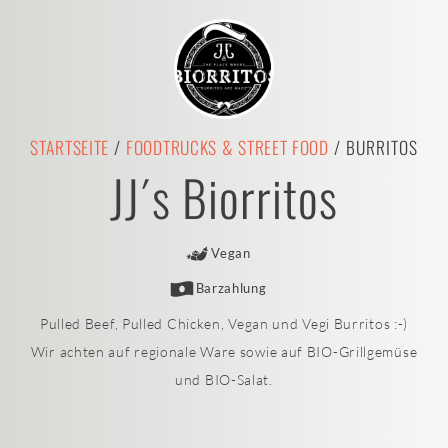
STARTSEITE
/
FOODTRUCKS & STREET FOOD
/ BURRITOS
JJ´s Biorritos
Vegan
Barzahlung
Pulled Beef, Pulled Chicken, Vegan und Vegi Burritos :-)
Wir achten auf regionale Ware sowie auf BIO-Grillgemüse
und BIO-Salat.