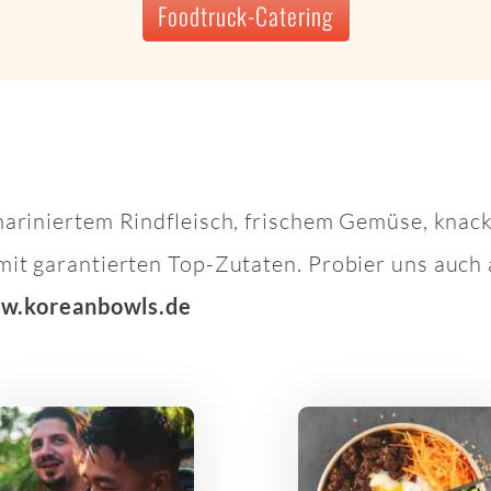
Foodtruck-Catering
mariniertem Rindfleisch, frischem Gemüse, kna
it garantierten Top-Zutaten. Probier uns auch 
w.koreanbowls.de