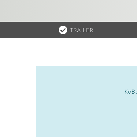
TRAILER
KoBo