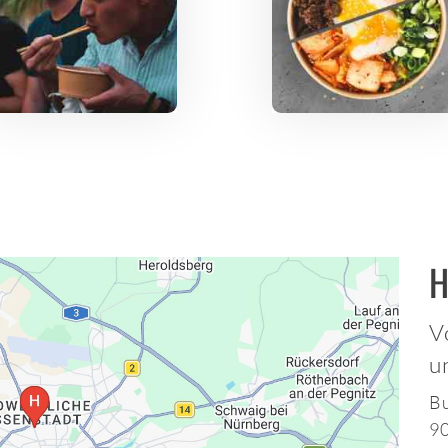
H
V
u
Bu
9