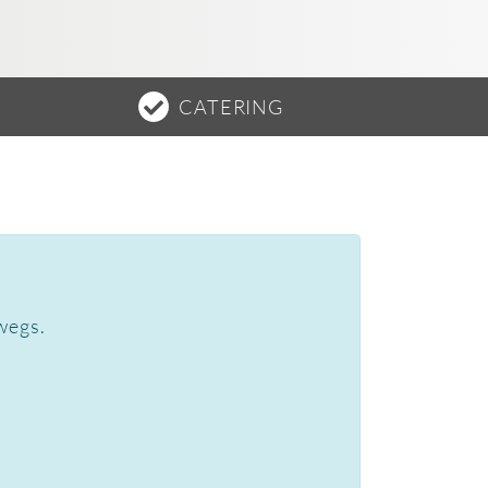
CATERING
wegs.