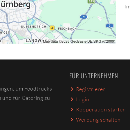
Im
FÜR UNTERNEHMEN
ungen, um Foodtrucks
Registrieren
n und für Catering zu
Login
Kooperation starten
Werbung schalten