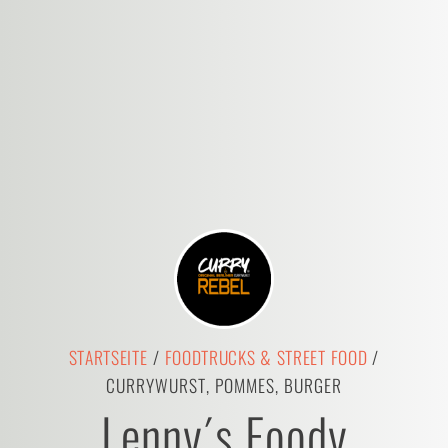
STARTSEITE
/
FOODTRUCKS & STREET FOOD
/
CURRYWURST, POMMES, BURGER
Lenny´s Foody