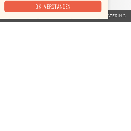
OK, VERSTANDEN
TRAILER
FAHRPLAN
EVENTS
CATERING
TOURDATEN VOM 07.08. BIS
07.08.2026
Das mobile Unternehmen findest du an folgenden
Terminen
Heute, 11:00 bis 14:00
Uhr (07.08.2026)
ZHdK