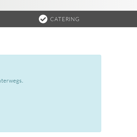
CATERING
nterwegs.