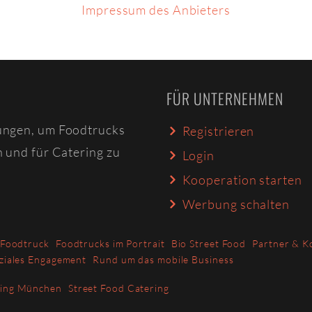
Impressum des Anbieters
FÜR UNTERNEHMEN
ungen, um Foodtrucks
Registrieren
n und für Catering zu
Login
Kooperation starten
Werbung schalten
 Foodtruck
Foodtrucks im Portrait
Bio Street Food
Partner & K
ziales Engagement
Rund um das mobile Business
ring München
Street Food Catering