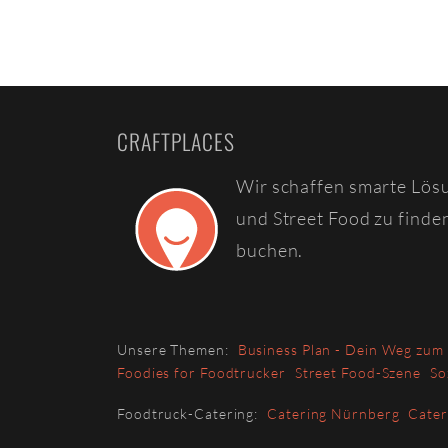
CRAFTPLACES
Wir schaffen smarte Lös
und Street Food zu finde
buchen.
Unsere Themen:
Business Plan - Dein Weg zum
Foodies for Foodtrucker
Street Food-Szene
So
Foodtruck-Catering:
Catering Nürnberg
Cate