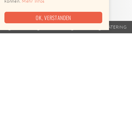
können.
Mehr Infos
OK, VERSTANDEN
TRAILER
FAHRPLAN
EVENTS
CATERING
Heute leider keine Termine
Mister-Poffertjes ist am 08.08.2026 leider nicht
unterwegs.
Leckere Alternativen gibt es hier
Street Food-Karte öffnen