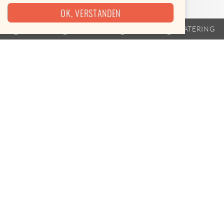
OK, VERSTANDEN
TRAILER
FAHRPLAN
EVENTS
CATERING
Heute leider keine Termine
mmmhchurros ist am 08.08.2026 leider nicht unterwegs.
Leckere Alternativen gibt es hier
Street Food-Karte öffnen