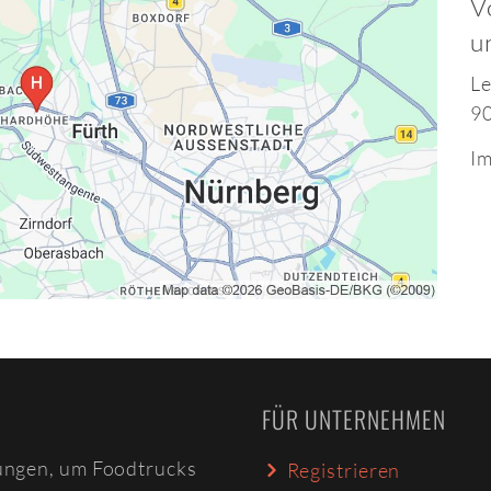
V
u
Le
9
Im
FÜR UNTERNEHMEN
ungen, um Foodtrucks
Registrieren