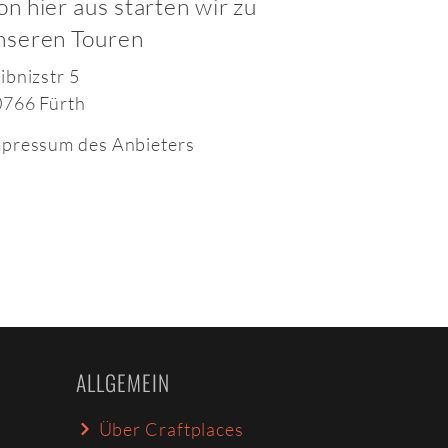
on hier aus starten wir zu
nseren Touren
ibnizstr 5
0766 Fürth
pressum des Anbieters
ALLGEMEIN
Über Craftplaces