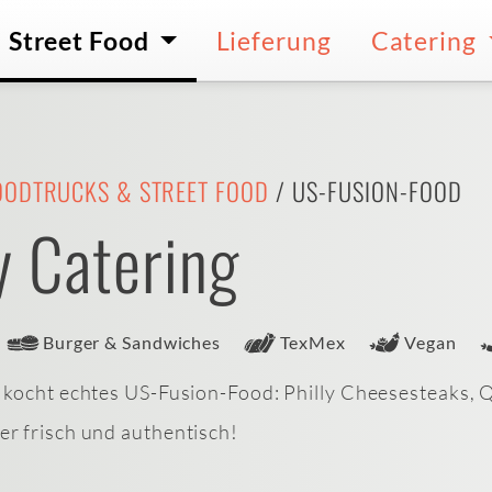
Street Food
Lieferung
Catering
OODTRUCKS & STREET FOOD
/ US-FUSION-FOOD
y Catering
Burger & Sandwiches
TexMex
Vegan
kocht echtes US-Fusion-Food: Philly Cheesesteaks, Qu
r frisch und authentisch!