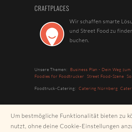
CRAFTPLACES
Wir schaffen smarte Lös
und Street Food zu finde
buchen.
Unsere Themen:
Business Plan - Dein Weg zum
Foodies for Foodtrucker
Street Food-Szene
So
Foodtruck-Catering:
Catering Nürnberg
Cate
Um bestmögliche Funktionalität bieten zu 
nutzt, ohne deine Cookie-Einstellungen anz