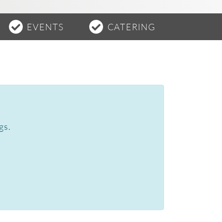
EVENTS
CATERING
gs.