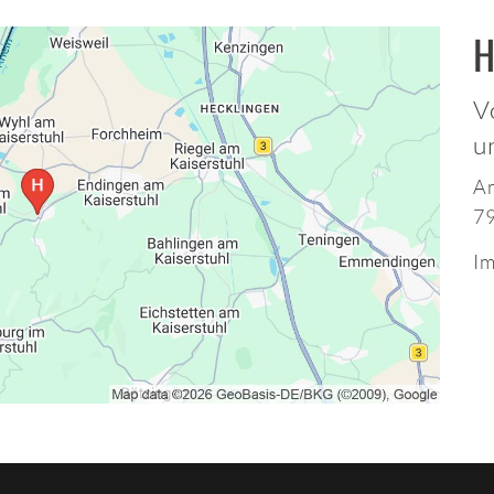
H
V
u
A
7
Im