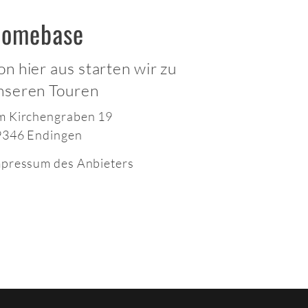
omebase
on hier aus starten wir zu
nseren Touren
m Kirchengraben 19
9346 Endingen
pressum des Anbieters