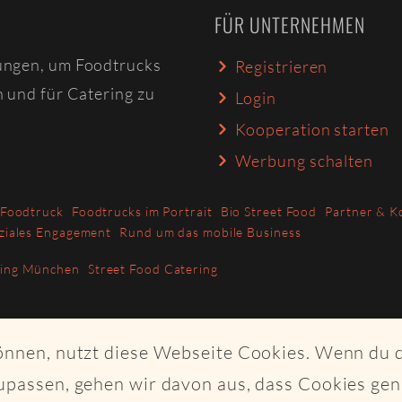
FÜR UNTERNEHMEN
ungen, um Foodtrucks
Registrieren
n und für Catering zu
Login
Kooperation starten
Werbung schalten
 Foodtruck
Foodtrucks im Portrait
Bio Street Food
Partner & K
ziales Engagement
Rund um das mobile Business
ring München
Street Food Catering
können, nutzt diese Webseite Cookies. Wenn du 
upassen, gehen wir davon aus, dass Cookies ge