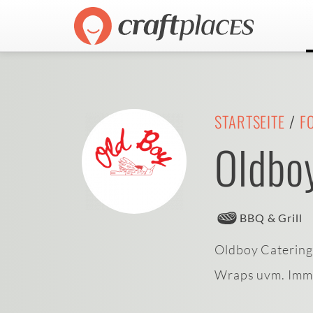
STARTSEITE
/
F
Oldbo
BBQ & Grill
Oldboy Catering 
Wraps uvm. Imme