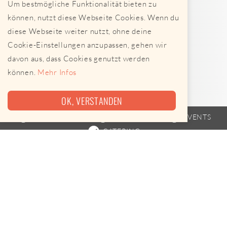
Um bestmögliche Funktionalität bieten zu
können, nutzt diese Webseite Cookies. Wenn du
diese Webseite weiter nutzt, ohne deine
Cookie-Einstellungen anzupassen, gehen wir
davon aus, dass Cookies genutzt werden
können.
Mehr Infos
OK, VERSTANDEN
FOODTRUCK
FAHRPLAN
EVENTS
CATERING
Heute leider keine Termine
Pane Vino ist am 07.08.2026 leider nicht unterwegs.