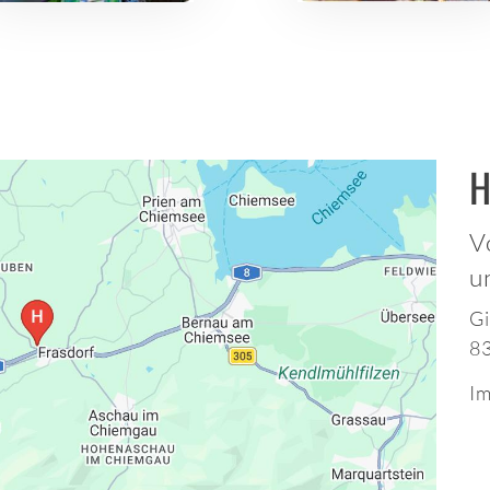
H
V
u
Gi
8
Im