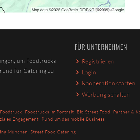
FÜR UNTERNEHMEN
ungen, um Foodtrucks
Registrieren
n und für Catering zu
Login
Kooperation starten
Werbung schalten
 Foodtruck
Foodtrucks im Portrait
Bio Street Food
Partner & K
ziales Engagement
Rund um das mobile Business
ring München
Street Food Catering