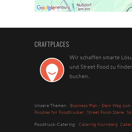
CRAFTPLACES
Wir schaffen smarte Lös
und Street Food zu finde
buchen.
Unsere Themen:
Business Plan - Dein Weg zum
Foodies for Foodtrucker
Street Food-Szene
So
Foodtruck-Catering:
Catering Nürnberg
Cate