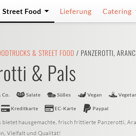
Street Food
Lieferung
Catering
OODTRUCKS & STREET FOOD
/ PANZEROTTI, ARANCI
otti & Pals
& Co.
Salate
Süßes
Vegan
Vegetar
Kreditkarte
EC-Karte
Paypal
 bietet hausgemachte, frisch frittierte Panzerotti, Ara
n, Vielfalt und Qualität!