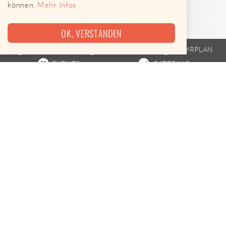
können.
Mehr Infos
OK, VERSTANDEN
FOODTRUCK
STREETFOOD
FAHRPLAN
EVENTS
CATERING
Heute leider keine Termine
Peruvian Bros ist am 10.08.2026 leider nicht unterwegs.
Leckere Alternativen gibt es hier
Street Food-Karte öffnen