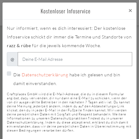
×
Kostenloser Infoservice
Nur informiert, wenn es dich interessiert: Der kostenlose
Infoservice schickt dir immer die Termine und Standorte von
razz & rübe
für die jeweils kommende Woche.
@
Die
Datenschutzerklärung
habe ich gelesen und bin
damit einverstanden.
Craftplaces GmbH wird die E-Mail-Adresse, die du in diesem Formular
angibst, dazu verwenden, dir nur dann eine E-Mail zu schicken, wenn der
von dir ausgewählte Betreiber in den nächsten 7 Tagen aktiv ist. Du kannst
deine Meinung jederzeit ändern, indem du auf den Abbestellungs-Link
klickst, den du in jeder E-Mail in der Fußzeile finden kannst. Wir werden
deine persönlichen Daten mit Sorgfalt und Respekt behandeln. Weitere
Informationen zu unseren Datenschutzpraktiken findest du in unserer
Datenschutzerklärung. Indem du diese akzeptierst, erklärst du dich damit
einverstanden, dass wir deine persönlichen Daten in Übereinstimmung mit
diesen Bedingungen verarbeiten dürfen.