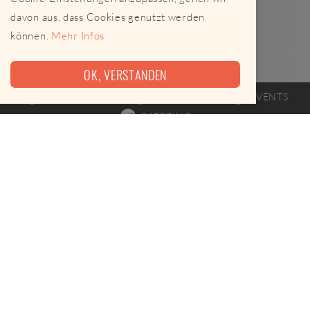
davon aus, dass Cookies genutzt werden
können.
Mehr Infos
OK, VERSTANDEN
FOODTRUCK
FAHRPLAN
EVENTS
CATERING
Heute leider keine Termine
razz & rübe ist am 08.08.2026 leider nicht unterwegs.
Leckere Alternativen gibt es hier
Street Food-Karte öffnen