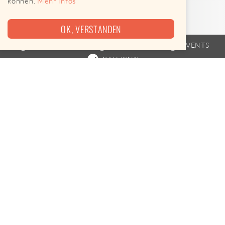
können.
Mehr Infos
OK, VERSTANDEN
FOODTRUCK
FAHRPLAN
EVENTS
CATERING
TOURDATEN VOM 06.08. BIS
06.08.2026
Das mobile Unternehmen findest du an folgenden
Terminen
Heute, 11:30 bis 13:30 Uhr