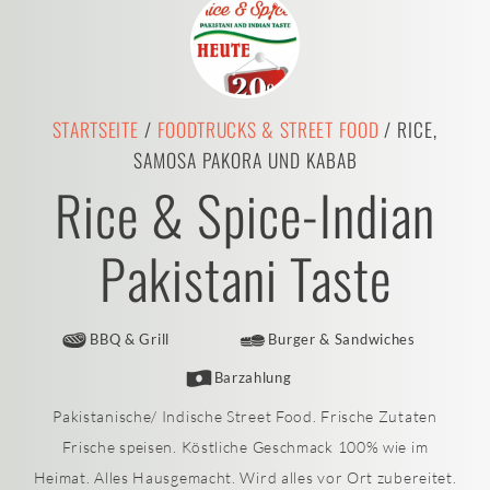
STARTSEITE
/
FOODTRUCKS & STREET FOOD
/ RICE,
SAMOSA PAKORA UND KABAB
Rice & Spice-Indian
Pakistani Taste
BBQ & Grill
Burger & Sandwiches
Barzahlung
Pakistanische/ Indische Street Food. Frische Zutaten
Frische speisen. Köstliche Geschmack 100% wie im
Heimat. Alles Hausgemacht. Wird alles vor Ort zubereitet.