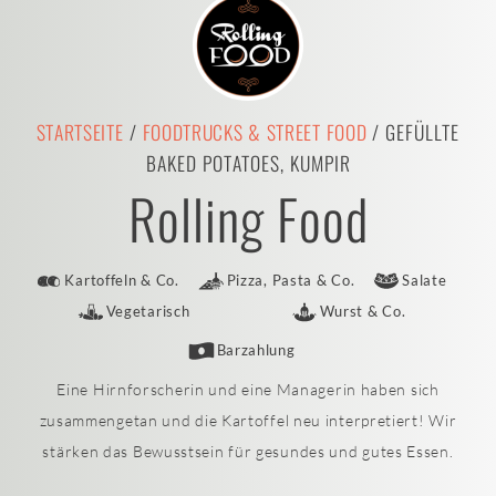
STARTSEITE
/
FOODTRUCKS & STREET FOOD
/ GEFÜLLTE
BAKED POTATOES, KUMPIR
Rolling Food
Kartoffeln & Co.
Pizza, Pasta & Co.
Salate
Vegetarisch
Wurst & Co.
Barzahlung
Eine Hirnforscherin und eine Managerin haben sich
zusammengetan und die Kartoffel neu interpretiert! Wir
stärken das Bewusstsein für gesundes und gutes Essen.