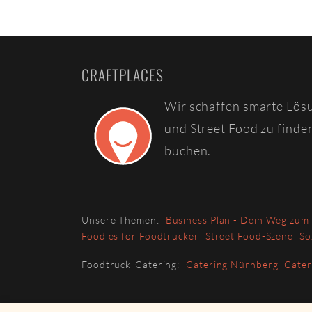
CRAFTPLACES
Wir schaffen smarte Lös
und Street Food zu finde
buchen.
Unsere Themen:
Business Plan - Dein Weg zum
Foodies for Foodtrucker
Street Food-Szene
So
Foodtruck-Catering:
Catering Nürnberg
Cate