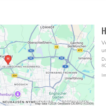
H
V
u
Da
8
Im