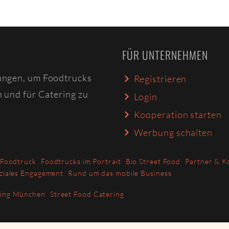
FÜR UNTERNEHMEN
ungen, um Foodtrucks
Registrieren
n und für Catering zu
Login
Kooperation starten
Werbung schalten
 Foodtruck
Foodtrucks im Portrait
Bio Street Food
Partner & K
ziales Engagement
Rund um das mobile Business
ring München
Street Food Catering