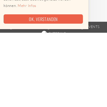
können.
Mehr Infos
OK, VERSTANDEN
FOODTRUCK
FAHRPLAN
EVENTS
CATERING
Heute leider keine Termine
Schneiders Foodtruck ist am 08.08.2026 leider nicht
unterwegs.
Leckere Alternativen gibt es hier
Street Food-Karte öffnen