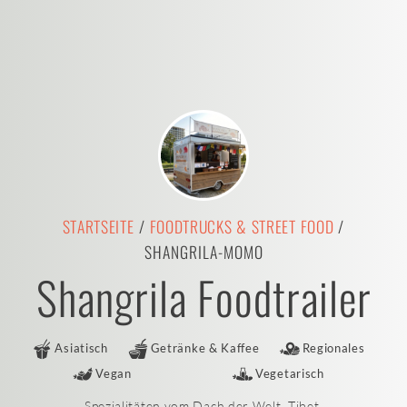
STARTSEITE
/
FOODTRUCKS & STREET FOOD
/
SHANGRILA-MOMO
Shangrila Foodtrailer
Asiatisch
Getränke & Kaffee
Regionales
Vegan
Vegetarisch
Spezialitäten vom Dach der Welt, Tibet.