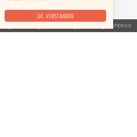
OK, VERSTANDEN
TRAILER
FAHRPLAN
EVENTS
CATERING
Heute leider keine Termine
Shangrila Foodtrailer ist am 07.08.2026 leider nicht
unterwegs.
Leckere Alternativen gibt es hier
Street Food-Karte öffnen