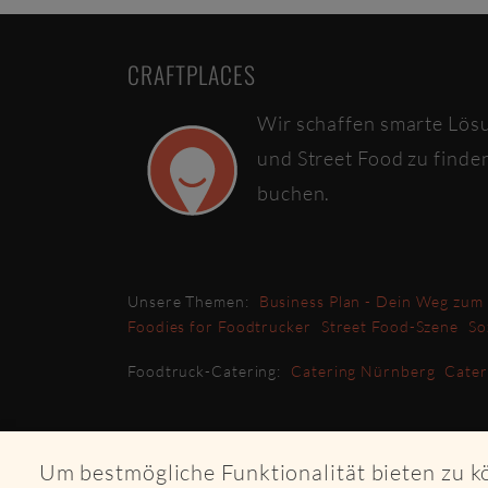
CRAFTPLACES
Wir schaffen smarte Lös
und Street Food zu finde
buchen.
Unsere Themen:
Business Plan - Dein Weg zum
Foodies for Foodtrucker
Street Food-Szene
So
Foodtruck-Catering:
Catering Nürnberg
Cate
Um bestmögliche Funktionalität bieten zu 