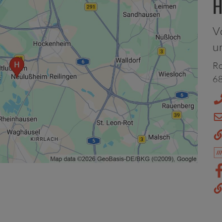
H
V
u
Ro
68