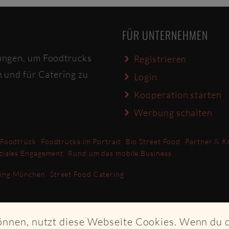
FÜR UNTERNEHMEN
ungen, um Foodtrucks
Registrieren
n und für Catering zu
Login
Kooperation starten
Werbung schalten
 Foodtruck
Foodtrucks im Portrait
Bio Street Food
Partner & K
ziales Engagement
Rund um das mobile Business
ring München
Street Food Catering
können, nutzt diese Webseite Cookies. Wenn du 