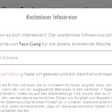
Street Food
Lieferung
Catering
Kostenloser Infoservice
nn es dich interessiert: Der kostenlose Infoservice sch
OODTRUCKS & STREET FOOD
/ KLASSISCHE MEXIKA
dorte von
Taco Gang
für die jeweils kommende Woche.
Gang
zerklärung
habe ich gelesen und bin damit einversta
Burger & Sandwiches
Getränke & Kaffee
 die E-Mail-Adresse, die du in diesem Formular angibst, dazu ve
n, wenn der von dir ausgewählte Betreiber in den nächsten 7 Tagen
t ändern, indem du auf den Abbestellungs-Link klickst, den du in 
t. Wir werden deine persönlichen Daten mit Sorgfalt und Respekt
anische Küche mit Taco, Burritos, Texas Chilli, Nacho
ren Datenschutzpraktiken findest du in unserer Datenschutzerkl
du dich damit einverstanden, dass wir deine persönlichen Daten i
rarbeiten dürfen.