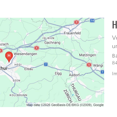
H
V
u
Bä
8
Im