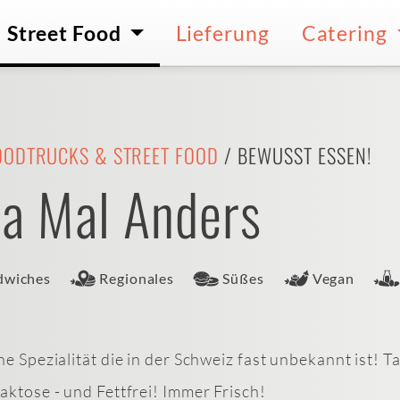
Street Food
Lieferung
Catering
OODTRUCKS & STREET FOOD
/ BEWUSST ESSEN!
ca Mal Anders
dwiches
Regionales
Süßes
Vegan
che Spezialität die in der Schweiz fast unbekannt ist!
aktose - und Fettfrei! Immer Frisch!