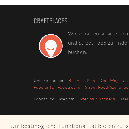
CRAFTPLACES
Wir schaffen smarte Lös
und Street Food zu finde
buchen.
Unsere Themen:
Business Plan - Dein Weg zum
Foodies for Foodtrucker
Street Food-Szene
So
Foodtruck-Catering:
Catering Nürnberg
Cate
Um bestmögliche Funktionalität bieten zu 