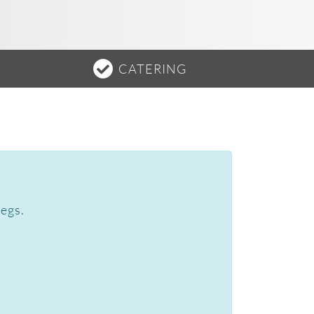
CATERING
wegs.