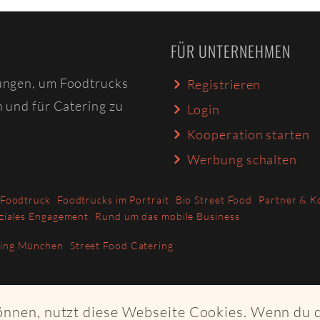
FÜR UNTERNEHMEN
ungen, um Foodtrucks
Registrieren
n und für Catering zu
Login
Kooperation starten
Werbung schalten
 Foodtruck
Foodtrucks im Portrait
Bio Street Food
Partner & K
ziales Engagement
Rund um das mobile Business
ring München
Street Food Catering
können, nutzt diese Webseite Cookies. Wenn du 