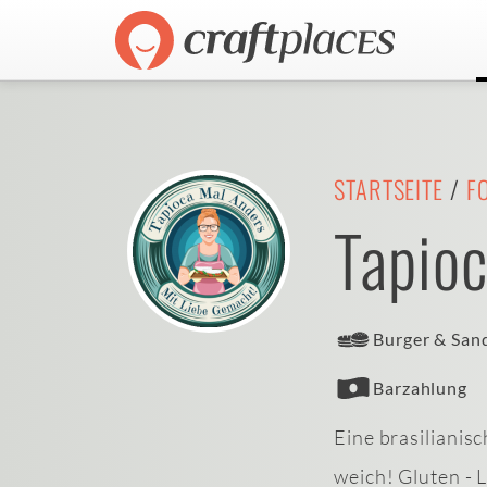
STARTSEITE
/
F
Tapio
Burger & San
Barzahlung
Eine brasilianis
weich! Gluten - L