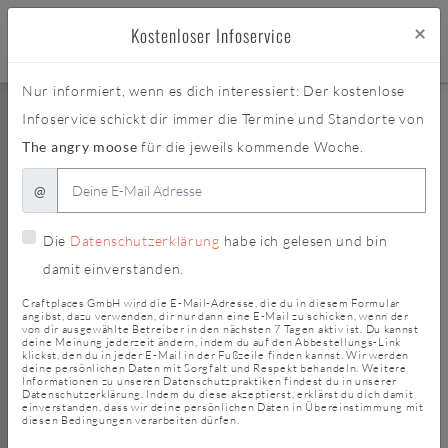
×
Kostenloser Infoservice
Nur informiert, wenn es dich interessiert: Der kostenlose
Infoservice schickt dir immer die Termine und Standorte von
The angry moose
für die jeweils kommende Woche.
@
Die
Datenschutzerklärung
habe ich gelesen und bin
damit einverstanden.
Craftplaces GmbH wird die E-Mail-Adresse, die du in diesem Formular
angibst, dazu verwenden, dir nur dann eine E-Mail zu schicken, wenn der
von dir ausgewählte Betreiber in den nächsten 7 Tagen aktiv ist. Du kannst
deine Meinung jederzeit ändern, indem du auf den Abbestellungs-Link
klickst, den du in jeder E-Mail in der Fußzeile finden kannst. Wir werden
deine persönlichen Daten mit Sorgfalt und Respekt behandeln. Weitere
Informationen zu unseren Datenschutzpraktiken findest du in unserer
Datenschutzerklärung. Indem du diese akzeptierst, erklärst du dich damit
einverstanden, dass wir deine persönlichen Daten in Übereinstimmung mit
diesen Bedingungen verarbeiten dürfen.