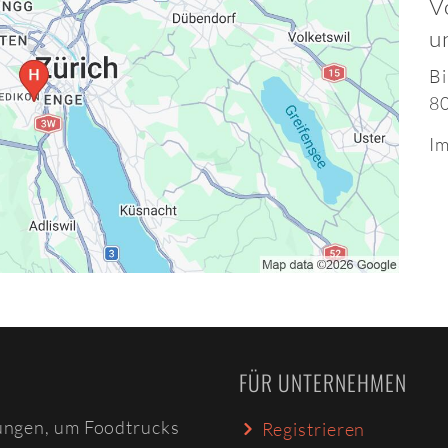
V
u
Bi
80
Im
FÜR UNTERNEHMEN
ungen, um Foodtrucks
Registrieren