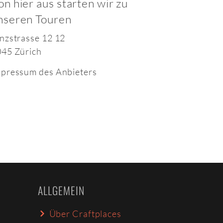
on hier aus starten wir zu
nseren Touren
nzstrasse 12 12
45 Zürich
pressum des Anbieters
ALLGEMEIN
Über Craftplaces