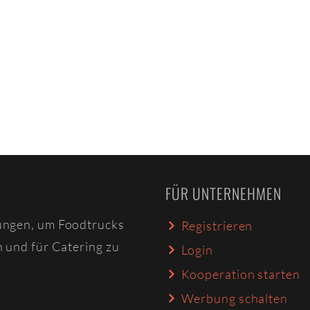
FÜR UNTERNEHMEN
ungen, um Foodtrucks
Registrieren
n und für Catering zu
Login
Kooperation starten
Werbung schalten