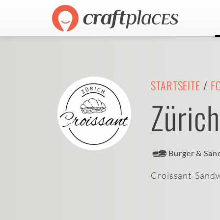
STARTSEITE
/
F
Zürich
Burger & San
Croissant-Sand