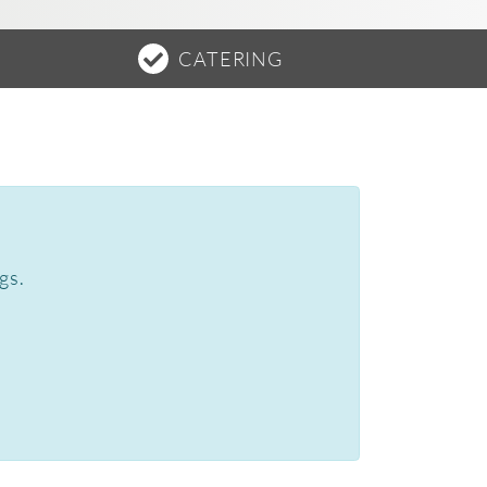
CATERING
gs.