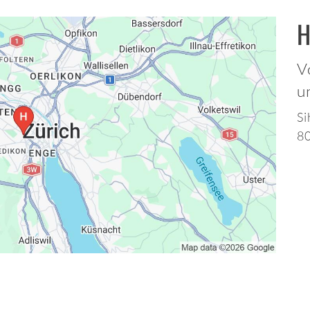
H
V
u
Si
80