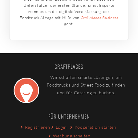
Unterstützer der ersten Stunde. Er ist Experte
wenn es um die digitale Vereinfachung des
Foodtruck Alltags mit Hilfe von
Craftplaces Business
geht.
CRAFTPLACES
Wir schaffen smarte Lösungen, um
Foodtrucks und Street Food zu finden
und für Catering zu buchen.
FÜR UNTERNEHMEN
Registrieren
Login
Kooperation starten
Werbung schalten