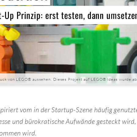
-Up Prinzip: erst testen, dann umsetze
ruck von LEGO® aussehen. Dieses Projekt auf
LEGO® Ideas
wurde abe
nspiriert vom in der Startup-Szene häufig genutz
sse und bürokratische Aufwände gesteckt wird, 
nommen wird.