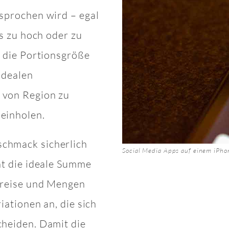
esprochen wird – egal
is zu hoch oder zu
t die Portionsgröße
 idealen
 von Region zu
 einholen.
schmack sicherlich
Social Media Apps auf einem iPho
nt die ideale Summe
 Preise und Mengen
iationen an, die sich
cheiden. Damit die