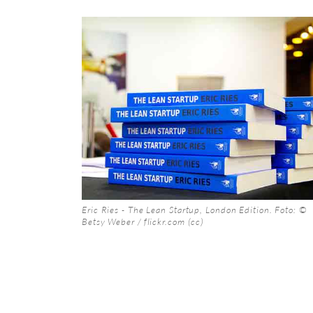
Eric Ries -
The Lean Startup
, London Edition. Foto: ©
Betsy Weber /
flickr.com
(
cc
)