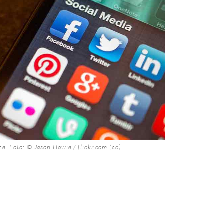
ne. Foto: © Jason Howie /
flickr.com
(
cc
)