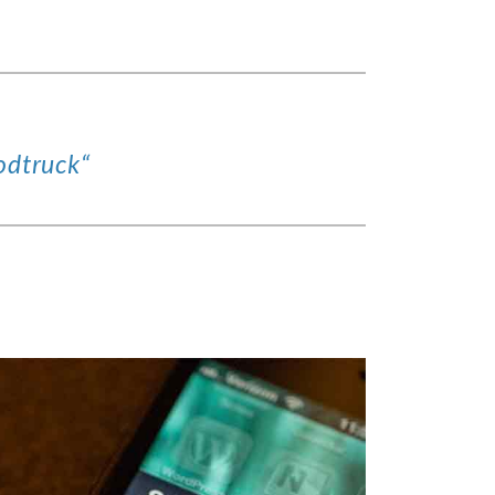
odtruck“