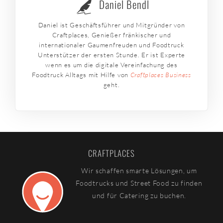
Daniel Bendl
Daniel ist Geschäftsführer und Mitgründer von
Craftplaces, Genießer fränkischer und
internationaler Gaumenfreuden und Foodtruck
Unterstützer der ersten Stunde. Er ist Experte
wenn es um die digitale Vereinfachung des
Foodtruck Alltags mit Hilfe von
Craftplaces Business
geht.
CRAFTPLACES
Wir schaffen smarte Lösungen, um
Foodtrucks und Street Food zu finden
und für Catering zu buchen.