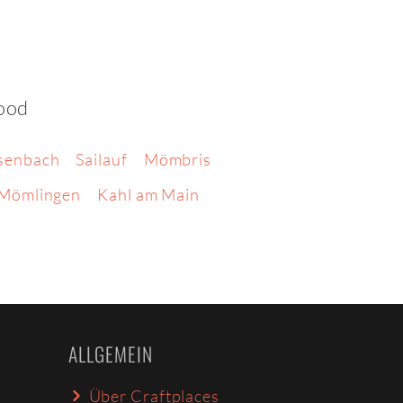
Food
senbach
Sailauf
Mömbris
Mömlingen
Kahl am Main
ALLGEMEIN
Über Craftplaces