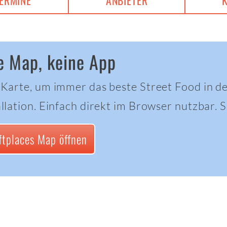
ERMINE
ANBIETER
e Map, keine App
 Karte, um immer das beste Street Food in d
llation. Einfach direkt im Browser nutzbar. Sc
ftplaces Map öffnen