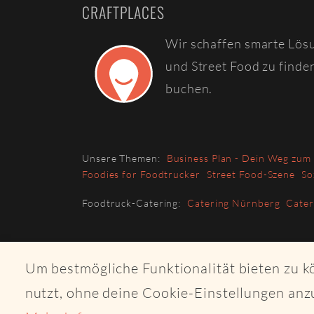
CRAFTPLACES
Wir schaffen smarte Lös
und Street Food zu finde
buchen.
Unsere Themen:
Business Plan - Dein Weg zum
Foodies for Foodtrucker
Street Food-Szene
So
Foodtruck-Catering:
Catering Nürnberg
Cate
Um bestmögliche Funktionalität bieten zu 
nutzt, ohne deine Cookie-Einstellungen anz