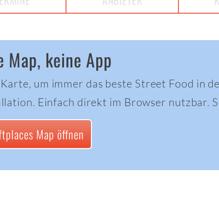
ERMINE
ANBIETER
e Map, keine App
 Karte, um immer das beste Street Food in d
llation. Einfach direkt im Browser nutzbar. Sc
ftplaces Map öffnen