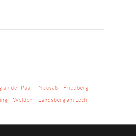
g an der Paar
Neusäß
Friedberg
ing
Welden
Landsberg am Lech