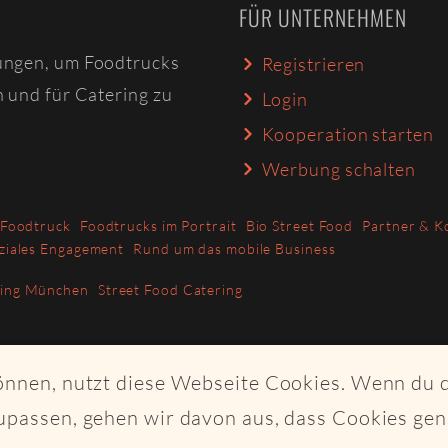
FÜR UNTERNEHMEN
ungen, um Foodtrucks
Registrieren
n und für Catering zu
Login
Kooperation starten
Werbung schalten
 Foodtruck
Foodtrucks im Portrait
Bio Street Food
Partner & K
ziales Engagement
Rund um das mobile Business
ring München
Street Food Catering
können, nutzt diese Webseite Cookies. Wenn du 
upassen, gehen wir davon aus, dass Cookies ge