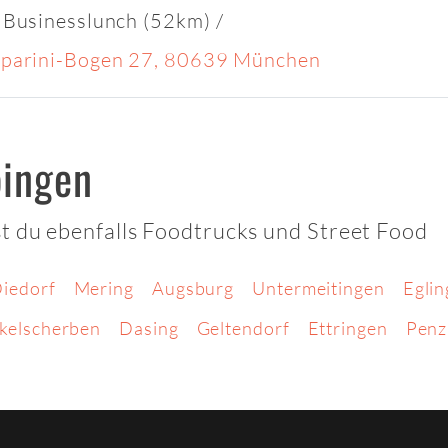
 Businesslunch (52km)
/
parini-Bogen 27, 80639 München
bingen
t du ebenfalls Foodtrucks und Street Food
iedorf
Mering
Augsburg
Untermeitingen
Eglin
kelscherben
Dasing
Geltendorf
Ettringen
Penz