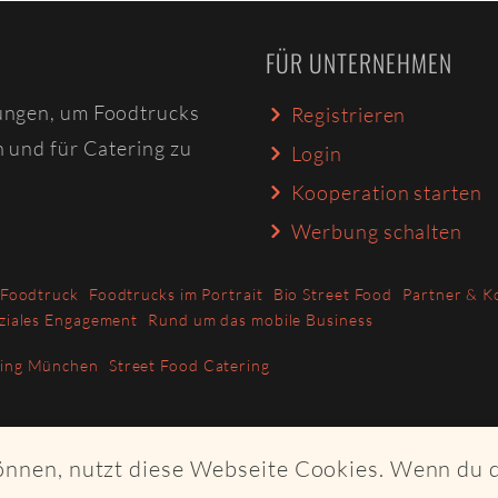
FÜR UNTERNEHMEN
ungen, um Foodtrucks
Registrieren
n und für Catering zu
Login
Kooperation starten
Werbung schalten
 Foodtruck
Foodtrucks im Portrait
Bio Street Food
Partner & K
ziales Engagement
Rund um das mobile Business
ring München
Street Food Catering
können, nutzt diese Webseite Cookies. Wenn du 