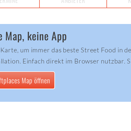
ERMINE
ANBIETER
e Map, keine App
 Karte, um immer das beste Street Food in d
llation. Einfach direkt im Browser nutzbar. Sc
ftplaces Map öffnen