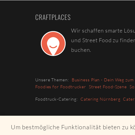
CRAFTPLACES
Wir schaffen smarte Lös
und Street Food zu finde
buchen.
Unsere Themen:
Business Plan - Dein Weg zum
Foodies for Foodtrucker
Street Food-Szene
So
Foodtruck-Catering:
Catering Nürnberg
Cate
Um bestmögliche Funktionalität bieten zu 